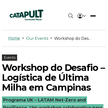
Workshop
do
Home
>
>
Our Events
Workshop do Desafio – Logística de Última Milha em Campinas
Desafio
–
Events
Logística
Workshop do Desafio –
de
Logística de Última
Última
Milha em Campinas
Milha
Programa UK – LATAM Net-Zero and
em
Resilience. Um workshop colaborativo para