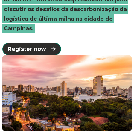
Campinas
discutir os desafios da descarbonização da
logística de última milha na cidade de
-
Campinas.
Connected
Register now
Places
Catapult